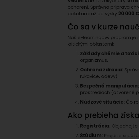
Vedeli ste?
Diizokyanáty sú hl
ochorení. Správna príprava chrá
pokutami až do výšky
20 000 
Čo sa v kurze nauč
Náš e-learningový program je n
kritickými oblasťami:
Základy chémie a toxici
organizmus.
Ochrana zdravia:
Správn
rukavice, odevy).
Bezpečná manipulácia
prostrediach (otvorené pr
Núdzové situácie:
Čo rob
Ako prebieha získan
Registrácia:
Objednajte s
Štúdium:
Prejdite si pút