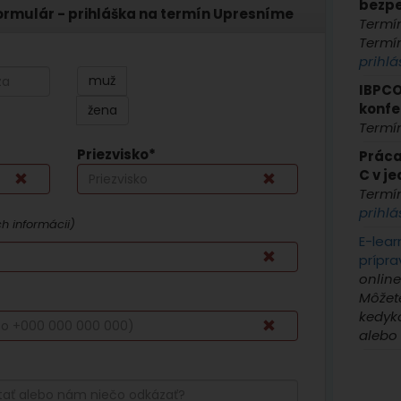
bezpe
ormulár - prihláška na termín Upresníme
Termí
Termí
prihlá
muž
IBPCO
konfe
žena
Termí
Priezvisko*
Práca
C v j
Termí
prihlá
ch informácii)
E-lear
prípr
online
Môžet
kedyko
alebo