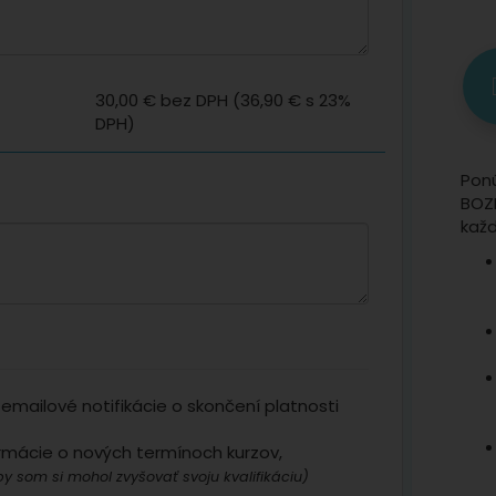
30,00 €
bez DPH (
36,90 €
s 23%
DPH)
Pon
BOZP
kaž
emailové notifikácie o skončení platnosti
rmácie o nových termínoch kurzov,
y som si mohol zvyšovať svoju kvalifikáciu)