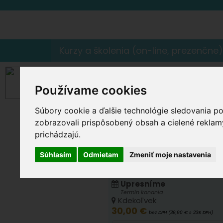
Kurzy a školenia (on-line, prezenčne
Práca s diizokya
jednom)
Používame cookies
Súbory cookie a ďalšie technológie sledovania p
zobrazovali prispôsobený obsah a cielené reklamy
30,00 €
prichádzajú.
bez DPH (36,90 
Cena
Súhlasím
Odmietam
Zmeniť moje nastavenia
Vami vybraný termín:
Upresníme
Termín konania
Kdekoľvek
30,00 €
bez DPH (36,90 € s 23% DPH)