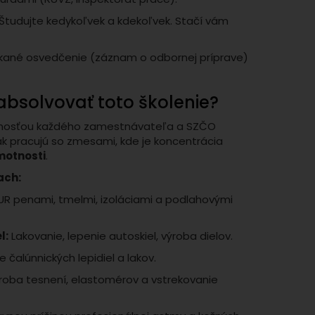
Študujte kedykoľvek a kdekoľvek. Stačí vám
kané osvedčenie (záznam o odbornej príprave)
absolvovať toto školenie?
nnosťou každého zamestnávateľa a SZČO
ak pracujú so zmesami, kde je koncentrácia
motnosti
.
ach:
UR penami, tmelmi, izoláciami a podlahovými
l:
Lakovanie, lepenie autoskiel, výroba dielov.
 čalúnnických lepidiel a lakov.
roba tesnení, elastomérov a vstrekovanie