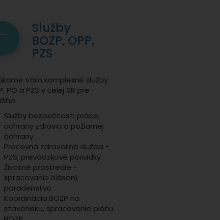
Služby
BOZP, OPP,
PZS
úkame Vám komplexné služby
, PO a PZS v celej SR pre
dého
Služby bezpečnosti práce,
ochrany zdravia a požiarnej
ochrany
Pracovná zdravotná služba -
PZS, prevádzkové poriadky
Životné prostredie -
spracovanie hlásení,
poradenstvo
Koordinácia BOZP na
stavenisku, spracovanie plánu
BOZP