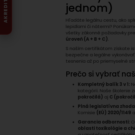
AKREDITOVANÁ
jednom)
Hľadáte legálnu cestu, ako spl
lepidlami či nátermi? Ponúka
všetky zákonné požiadavky pr
úroveň (A + B + C)
.
S naším certifikátom získate i
bezpečne a legálne vykonávať
tesnenia až po priemyselné str
Prečo si vybrať na
Kompletný balík 3 v 1:
Ne
kategórií. Naše školenie
pokročilá)
aj
C (pokroči
Plná legislatívna zhoda
Komisie
(EÚ) 2020/1149
a
Garancia odbornosti:
O
oblasti toxikológie a c
a uznateľnosť certifikátu