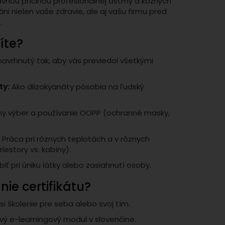
avnou príčinou profesionálnej astmy a kožných
ni nielen vaše zdravie, ale aj vašu firmu pred
€
.
íte?
avrhnutý tak, aby vás previedol všetkými
ty:
Ako diizokyanáty pôsobia na ľudský
y výber a používanie OOPP (ochranné masky,
:
Práca pri rôznych teplotách a v rôznych
iestory vs. kabíny).
iť pri úniku látky alebo zasiahnutí osoby.
ie certifikátu?
i školenie pre seba alebo svoj tím.
avý e-learningový modul v slovenčine.