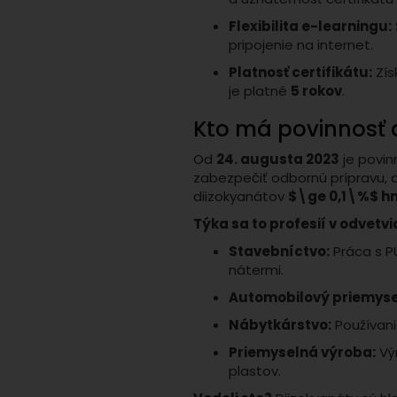
Flexibilita e-learningu:
pripojenie na internet.
Platnosť certifikátu:
Zís
je platné
5 rokov
.
Kto má povinnosť 
Od
24. augusta 2023
je povi
zabezpečiť odbornú prípravu, 
diizokyanátov
$\ge 0,1\%$ h
Týka sa to profesií v odvetvi
Stavebníctvo:
Práca s P
nátermi.
Automobilový priemyse
Nábytkárstvo:
Používanie
Priemyselná výroba:
Vý
plastov.