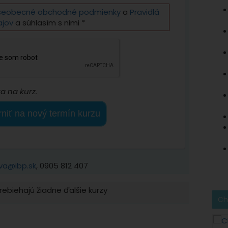
šeobecné obchodné podmienky
a
Pravidlá
ajov
a súhlasím s nimi *
a na kurz.
niť na nový termín kurzu
va@ibp.sk
, 0905 812 407
ebiehajú žiadne ďalšie kurzy
Ch