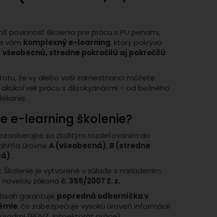
niť povinnosť školenia pre prácu s PU penami,
me vám
komplexný e-learning
, ktorý pokrýva
e
všeobecnú, stredne pokročilú aj pokročilú
stotu, že vy alebo vaši zamestnanci môžete
 akúkoľvek prácu s diizokyanátmi – od bežného
iekanie.
še e-learning školenie?
zaoberajte sa zložitým rozdeľovaním do
 zahŕňa úrovne
A (všeobecná)
,
B (stredne
lá)
.
:
Školenie je vytvorené v súlade s nariadením
 novelou zákona
č. 355/2007 Z. z.
bsah garantuje
popredná odborníčka v
hémie
, čo zabezpečuje vysokú úroveň informácií
 úradmi (RÚVZ, Inšpektorát práce).