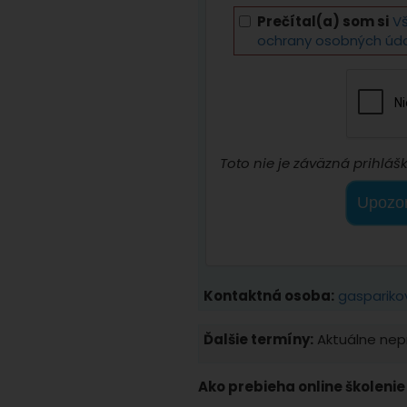
Prečítal(a) som si
V
ochrany osobných úd
Toto nie je záväzná prihlášk
Upozor
Kontaktná osoba:
gaspariko
Ďalšie termíny:
Aktuálne nepr
Ako prebieha online školenie