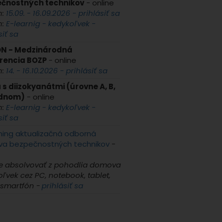
čnostných technikov
- online
n:
15.09. - 16.09.2026 - prihlásiť sa
n:
E-learnig - kedykoľvek -
siť sa
N - Medzinárodná
rencia BOZP
- online
n:
14. - 16.10.2026 - prihlásiť sa
 s diizokyanátmi (úrovne A, B,
ednom)
- online
n:
E-learnig - kedykoľvek -
siť sa
ning aktualizačná odborná
ava bezpečnostných technikov
-
e absolvovať z pohodlia domova
ľvek cez PC, notebook, tablet,
 smartfón -
prihlásiť sa