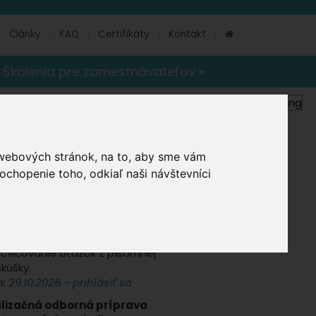
Články
FAQ
Certifikáty
Kontakt
Školenia pre zamestnávateľov
uality
 a školenia
 webových stránok, na to, aby sme vám
pre koordinátorov
- Prezenčne -
ochopenie toho, odkiaľ naši návštevníci
lava
n:
09.09.2026 - prihlásiť sa
ava ku skúškam (BT)
- online
est Trainer
– interaktívny systém
ecvičovanie otázok z písomnej
skúšky.
n:
29.10.2026 - prihlásiť sa
lizačná odborná príprava