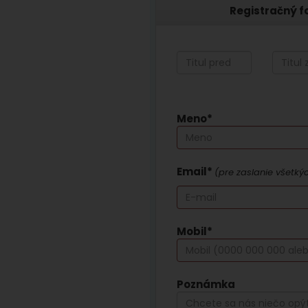
Registračný f
Meno*
Email*
(pre zaslanie všetký
Mobil*
Poznámka