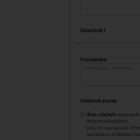
Účastník 1
Poznámka
Celková suma
Áno, chcem
dostávať 
mojich osvedčení
info
(aby mi neprepadli),
seminárov a školení
(ab