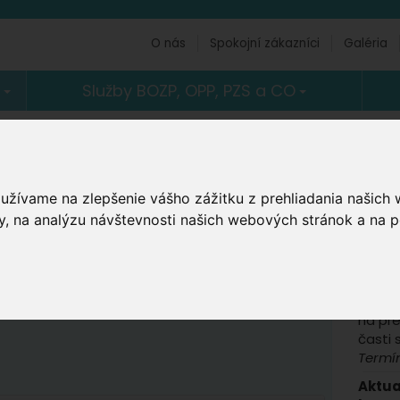
O nás
Spokojní zákazníci
Galéria
)
Služby BOZP, OPP, PZS a CO
nátmi (úrovne A, B, C v
Akt
Kurzy
oužívame na zlepšenie vášho zážitku z prehliadania našich
Kurz 
, na analýzu návštevnosti našich webových stránok a na p
Bratis
€ s 23% DPH)
Termí
Prípr
IBP T
na pr
časti 
Termí
Aktua