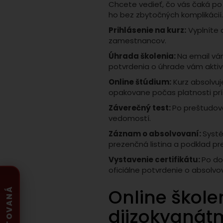
Chcete vedieť, čo vás čaká po
ho bez zbytočných komplikácií
Prihlásenie na kurz:
Vyplníte 
zamestnancov.
Úhrada školenia:
Na email vá
potvrdenia o úhrade vám aktiv
Online štúdium:
Kurz absolvu
opakovane počas platnosti prí
Záverečný test:
Po preštudova
vedomostí.
Záznam o absolvovaní:
Systé
prezenčná listina a podklad pre
Vystavenie certifikátu:
Po d
oficiálne potvrdenie o absolvov
Online škole
diizokyanátm